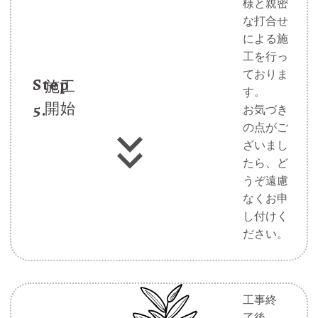
様と親密
な打合せ
による施
工を行っ
ておりま
Step
施工
す。
5.
開始
お気づき
の点がご
ざいまし
たら、ど
うぞ遠慮
なくお申
し付けく
ださい。
工事終
了後