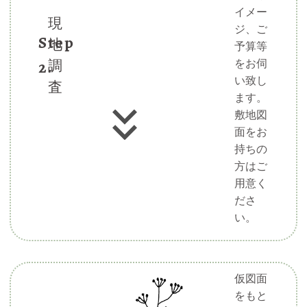
イメー
現
ジ、ご
Step
地
予算等
2.
をお伺
調
い致し
査
ます。
敷地図
面をお
持ちの
方はご
用意く
ださ
い。
仮図面
をもと