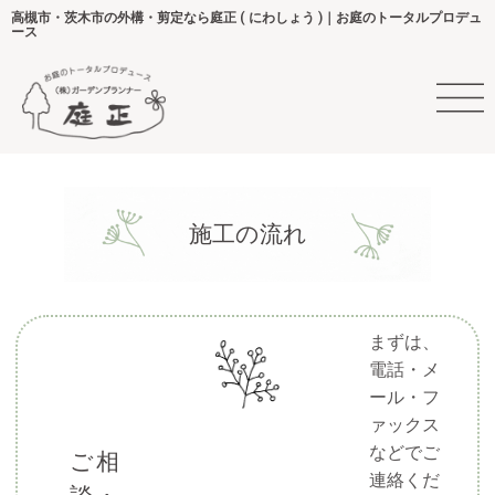
高槻市・茨木市の外構・剪定なら庭正 ( にわしょう )｜お庭のトータルプロデュ
ース
施工の流れ
まずは、
電話・メ
ール・フ
ァックス
などでご
ご相
連絡くだ