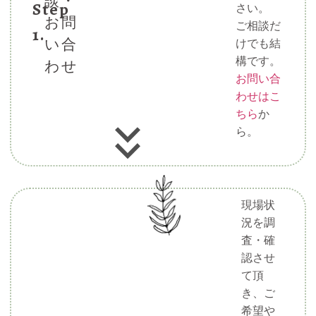
談・
Step
さい。
お問
ご相談だ
1.
い合
けでも結
構です。
わせ
お問い合
わせはこ
ちら
か
ら。
現場状
況を調
査・確
認させ
て頂
き、ご
希望や