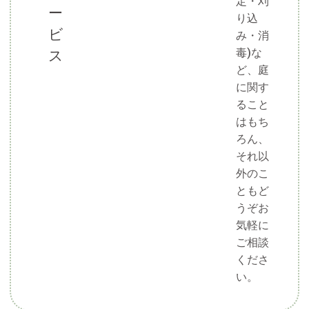
定・刈
ー
り込
ビ
み・消
毒)な
ス
ど、庭
に関す
ること
はもち
ろん、
それ以
外のこ
ともど
うぞお
気軽に
ご相談
くださ
い。