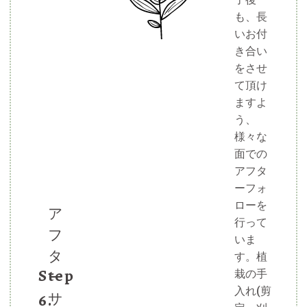
も、長
いお付
き合い
をさせ
て頂け
ますよ
う、
様々な
面での
アフタ
ーフォ
ローを
ア
行って
フ
いま
タ
す。植
Step
栽の手
ー
入れ(剪
6.
サ