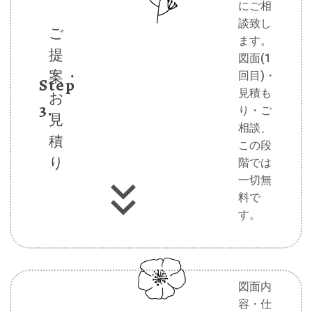
にご相
談致し
ご
ます。
提
図面(1
案・
回目)・
Step
見積も
お
3.
り・ご
見
相談、
積
この段
り
階では
一切無
料で
す。
図面内
容・仕