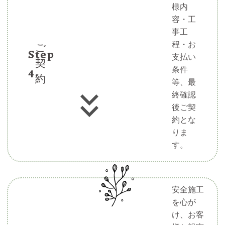
様内
容・工
事工
程・お
ご
Step
支払い
契
4.
条件
約
等、最
終確認
後ご契
約とな
りま
す。
安全施工
を心が
け、お客