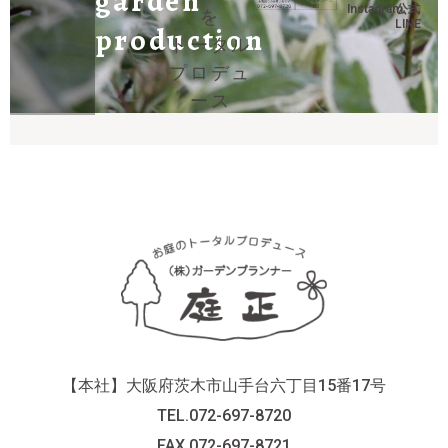
garden
Instagram
公式
を
LINE
production
トータル
プロデュ
ース
【本社】大阪府茨木市山手台六丁目15番17号
TEL.072-697-8720
FAX.072-697-8721