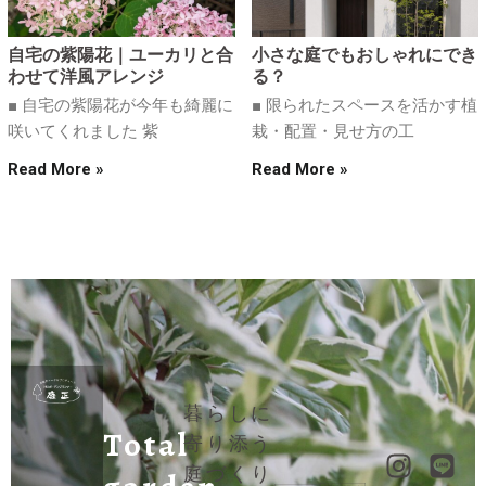
自宅の紫陽花｜ユーカリと合
小さな庭でもおしゃれにでき
わせて洋風アレンジ
る？
■ 自宅の紫陽花が今年も綺麗に
■ 限られたスペースを活かす植
咲いてくれました 紫
栽・配置・見せ方の工
Read More »
Read More »
暮らしに
Total
寄り添う
庭づくり